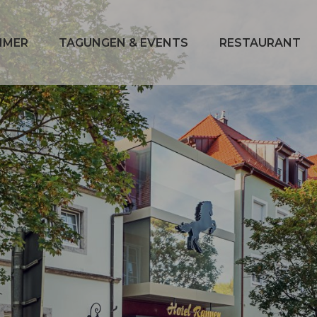
MMER
TAGUNGEN & EVENTS
RESTAURANT
enü
Submenü
Submenü
n:
öffnen:
öffnen:
er
Tagungen
Restaurant
&
Events