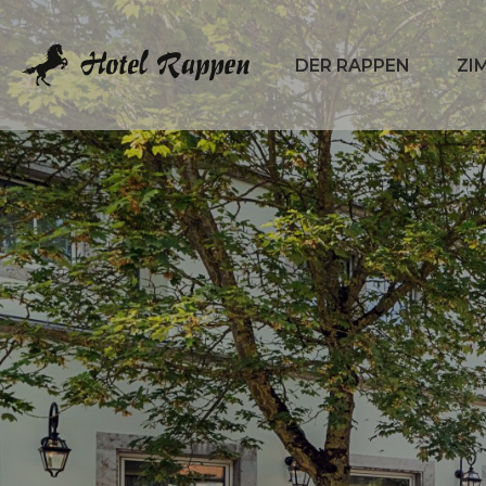
DER RAPPEN
ZI
Submenü
Subm
öffnen:
öffne
Der
Zimm
Rappen