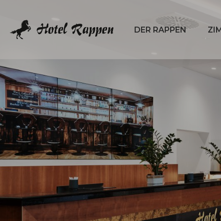
DER RAPPEN
ZI
Submenü
Subm
öffnen:
öffne
Der
Zimm
Rappen