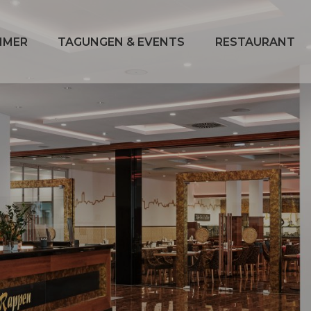
MMER
TAGUNGEN & EVENTS
RESTAURANT
enü
Submenü
Submenü
n:
öffnen:
öffnen:
er
Tagungen
Restaurant
&
Events