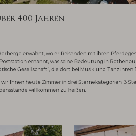
über 400 Jahren
erberge erwähnt, wo er Reisenden mit ihren Pferdege
ur Poststation ernannt, was seine Bedeutung in Rothen
ische Gesellschaft“, die dort bei Musik und Tanz ihren Du
ir Ihnen heute Zimmer in drei Sternekategorien: 3 Stern
 Lebensstände willkommen zu heißen.