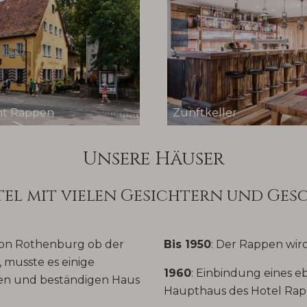
nt Rappen
Zunftkeller
Unsere Häuser
tel mit vielen Gesichtern und Ges
von Rothenburg ob der
Bis 1950
: Der Rappen wi
 musste es einige
1960
: Einbindung eines e
n und beständigen Haus
Haupthaus des Hotel Rap